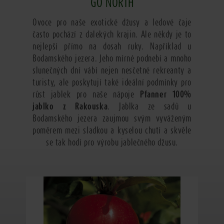
GO NORTH
Ovoce pro naše exotické džusy a ledové čaje
často pochází z dalekých krajin. Ale někdy je to
nejlepší přímo na dosah ruky. Například u
Bodamského jezera. Jeho mírné podnebí a mnoho
slunečných dní vábí nejen nesčetné rekreanty a
turisty, ale poskytují také ideální podmínky pro
růst jablek pro naše nápoje
Pfanner 100%
jablko z Rakouska
. Jablka ze sadů u
Bodamského jezera zaujmou svým vyváženým
poměrem mezi sladkou a kyselou chutí a skvěle
se tak hodí pro výrobu jablečného džusu.