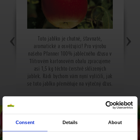
Toto jablko je chutné, šťavnaté,
aromatické a osvěžující! Pro výrobu
našeho Pfanner 100% jablečného džusu v
1litrovém kartonovém obalu zpracujeme
asi 1,5 kg těchto čerstvě sklizených
jablek. Rádi bychom vám nyní vylíčili, jak
se toto jablko přeměňuje na výtečný džus.
Consent
Details
About