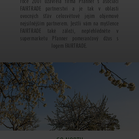
roce 2001 uzavřela firma Pfanner s asociací
FAIRTRADE partnerství a je tak v oblasti
ovocných šťáv celosvětově jejím objemově
nejsilnějším partnerem. Jestli vám na myšlence
FAIRTRADE také záleží, nepřehlédněte v
supermarketu Pfanner pomerančový džus s
logem FAIRTRADE.