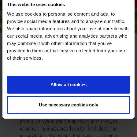
This website uses cookies
We use cookies to personalise content and ads, to
provide social media features and to analyse our traffic.
We also share information about your use of our site with
our social media, advertising and analytics partners who
GO SOUTH
may combine it with other information that you’ve
provided to them or that they’ve collected from your use
V mírném podnebí Turecka se daří rajskému
of their services.
granátovému jablku, které je v mnoha kulturách
považováno za symbol života a plodnosti. Název
tohoto ovoce pochází z latiny a znamená v
překladu „s jadérky“. Granátové jablko obsahuje
Allow all cookies
zhruba 400 rubínově červených lahodně sladkých
jadérek, která jsou uložená v jednotlivých
Use necessary cookies only
pouzdrech uvnitř plodu. Plody pro výrobu
Pfanner BIO nektaru z granátových jablek
se
pěstují ve vybraných biologických pěstitelských
oblastech na jihozápadě Turecka. Následujte nás
na cestě do Středomoří, kde roste a prospívá