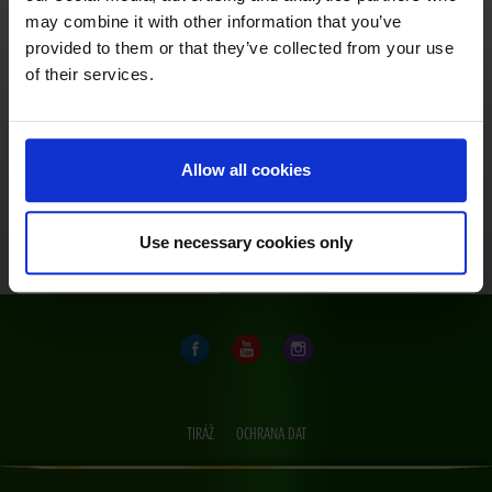
may combine it with other information that you’ve
Tato čerstvě vylisovaná šťáva se dobře vychladí, bez
provided to them or that they’ve collected from your use
mezistupně v podobě koncentrátu se co nejrychlejší
of their services.
cestou přepraví k nám a stáčí se v našich výrobních
závodech. Znáte již přímo vylisovaný 100% jablečný
nebo pomerančový džus Pfanner? Skvělý džus v
přírodním stavu, bez jakýchkoli přísad, s vyváženým
Allow all cookies
poměrem sladké a kyselé chuti. Ryzí požitek plný
vitaminů pro uhašení žízně!
Use necessary cookies only
Zpět na informace o ovoci
TIRÁŽ
OCHRANA DAT