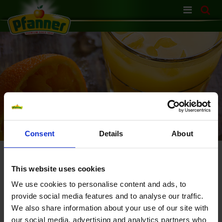
Skip
navigation
Consent
Details
About
INFORMACE O OVOCI
This website uses cookies
We use cookies to personalise content and ads, to
Co je to přímo vylisovaná
provide social media features and to analyse our traffic.
šťáva?
We also share information about your use of our site with
our social media, advertising and analytics partners who