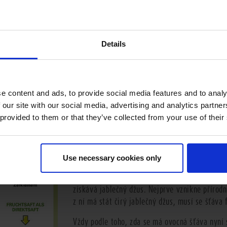
Details
Jak se vyrábí ovocný džus?
e content and ads, to provide social media features and to analy
Pro zajištění maximální možné čerstvosti až ke
 our site with our social media, advertising and analytics partn
výrobě džusu zpracuje většinou již v zemi, kde 
 provided to them or that they’ve collected from your use of their
Zůstanou tak ideálně zachovány chuť a cenné ob
vždy podle druhu šťávy:
Jablka se například po sklizni vyberou a zárove
Use necessary cookies only
zpracuje jen ovoce, které se nachází v optimál
jablka rozdrtí v mlýnech a zpracují na kaši, z 
získává jablečný džus. Nejprve vznikne přírod
z ní má stát čirý jablečný džus, musí se šťáva f
Vždy podle toho, zda se má ovocná šťáva nyní