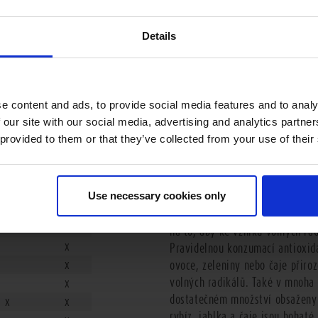
Details
tioxidanty jsou obsaženy v různých druzíc
e content and ads, to provide social media features and to analy
 our site with our social media, advertising and analytics partn
tenoidy
Vitamin C
 provided to them or that they’ve collected from your use of their
Volné radikály vznikají v těle p
x
silném slunečním záření, z cigar
x
těžkých kovů, stresu a přílišn
x
Use necessary cookies only
za destrukční prvky pro cévy a 
x
rakoviny, a dokonce všeobecnéh
x
na to, aby ke vzniku volných ra
x
Pravidelnou konzumací antioxid
x
ovoce, zeleniny nebo čaje přir
volných radikálů. Také v mnoha 
x
dostatečném množství obsaženy p
x
x
rybíz, jablka a čaje jsou bohaté