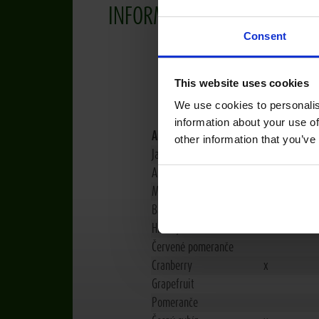
INFORMACE O OVOCI
Consent
This website uses cookies
Jaké an
We use cookies to personalis
information about your use of
Antioxidanty
Flavonoidy
Karo
other information that you’ve
Jablka
x
Ananas
Meruňky
Banány
Hrušky
x
Červené pomeranče
Cranberry
x
Grapefruit
Pomeranče