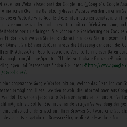
ics, einen Webanalysedienst der Google Inc. („Google“). Google Ana
Informationen über Ihre Benutzung dieser Website werden an einen Se
bers dieser Website wird Google diese Informationen benutzen, um Ih
äten zusammenzustellen und um weitere mit der Websitenutzung und
sitebetreiber zu erbringen. Sie können die Speicherung der Cookies 
erhindern; wir weisen Sie jedoch darauf hin, dass Sie in diesem Fall
en können. Sie können darüber hinaus die Erfassung der durch das Co
Ihrer IP-Adresse) an Google sowie die Verarbeitung dieser Daten dur
ools.google.com/dlpage/gaoptout?hl=de
) verfügbare Browser-Plugin he
dingungen und Datenschutz finden Sie unter
http://www.google.c
l/de/policies/
.
 eine sogenannte Google Werbefunktion, welche das Erstellen von Go
essen ermöglicht. Hierzu werden sowohl die Informationen aus Goog
erwendet. Es werden jedoch alle Daten anonymisiert an uns zur Verfüg
cht möglich ist. Sollten Sie mit einer derartigen Verwendung der ges
h eine entsprechende Einstellung Ihrer Browser Software eine Speich
ion des bereits angeführten Browser-Plugins die Analyse Ihres Nutzun