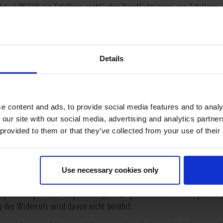
Art. 6 DSGVO zur Erfüllung rechtlicher Verpflichtungen, zur Erfüllung
tung. Diese Einwilligung in die Verarbeitung der personenbezogenen D
n Daten werden für die Dauer des Zwecks verarbeitet und anschließe
Details
ogenen Daten werden diese entsprechend den steuerrechtlichen Aufb
rden nur für die erforderliche Dauer des jeweiligen Verarbeitungsz
rungsfristen werden personenbezogenen Daten gelöscht. Wenn Daten 
egebenen Daten zwecks Bearbeitung und für den Fall von Anschlussfr
e content and ads, to provide social media features and to analy
e sich auf die betroffene Person beziehenden personenbezogenen Dat
 our site with our social media, advertising and analytics partn
treffende Person umfassend über die Datenverarbeitung genannter Da
 provided to them or that they’ve collected from your use of their
ne Daten bei PFANNER verarbeitet werden, werden diese über formlose
tte an
office
(@)pfanner.com.
Use necessary cookies only
beitung personenbezogener Daten widerrufen, werden die personenbez
rpflichtungen oder Verpflichtungen aus geschlossenen Verträgen entg
 des Widerrufs wird davon nicht berührt.