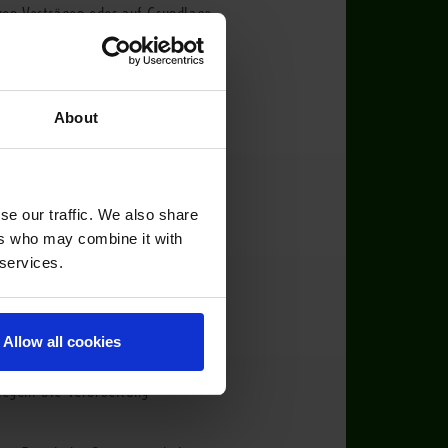
 von Verträgen oder auf Grundlage
aten kann jederzeit widerrufen
nd wieder gelöscht. Bei
About
ewahrungsfristen aufbewahrt. Alle
wecks aufbewahrt. Spätestens nach
per Formular über die Website
agen sechs Monate gespeichert.
se our traffic. We also share
en, welche bei PFANNER verarbeitet
ers who may combine it with
ten informiert.
 services.
 schriftliche Aufforderung
Allow all cookies
ogenen Daten gelöscht, außer es
egen. Die Verarbeitung