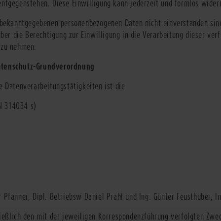
entgegenstehen. Diese Einwilligung kann jederzeit und formlos wider
r bekanntgegebenen personenbezogenen Daten nicht einverstanden sin
über die Berechtigung zur Einwilligung in die Verarbeitung dieser verf
 zu nehmen.
Datenschutz-Grundverordnung
e Datenverarbeitungstätigkeiten ist die
N 314034 s)
Pfanner, Dipl. Betriebsw Daniel Prahl und Ing. Günter Feusthuber, In
ießlich den mit der jeweiligen Korrespondenzführung verfolgten Zwe