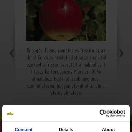
Ropogós, lédús, zamatos és frissítő ez az
alma! Kereken másfél kilót használunk fel
ezekből a frissen szüretelt almákból az 1
literes kartondobozos Pfanner 100%
almaléhez. Had mutassuk meg most
szemléletesen, hogyan alakul át az alma
ízletes almalévé.
Consent
Details
About