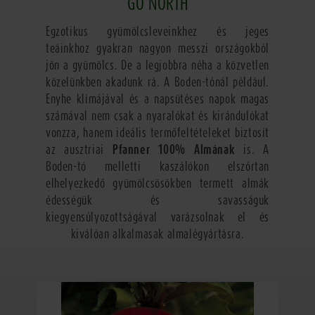
GO NORTH
Egzotikus gyümölcsleveinkhez és jeges
teáinkhoz gyakran nagyon messzi országokból
jön a gyümölcs. De a legjobbra néha a közvetlen
közelünkben akadunk rá. A Boden-tónál például.
Enyhe klímájával és a napsütéses napok magas
számával nem csak a nyaralókat és kirándulókat
vonzza, hanem ideális termőfeltételeket biztosít
az ausztriai
Pfanner 100% Almának
is. A
Boden-tó melletti kaszálókon elszórtan
elhelyezkedő gyümölcsösökben termett almák
édességük és savasságuk
kiegyensúlyozottságával varázsolnak el és
kiválóan alkalmasak almalégyártásra.