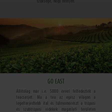
szüksége, hogy beérjen.
GO EAST
Állítólag már i.e. 5000 évvel felfedezték a
teacserjét. Ma a tea az egész világon a
legelterjedtebb ital és túlnyomórészt a trópusi
és szubtrópusi vidékek magaslati területen