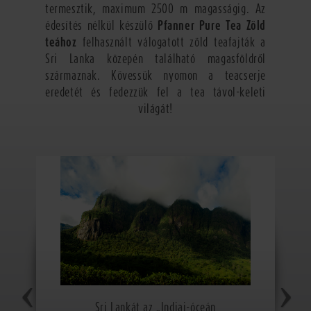
termesztik, maximum 2500 m magasságig. Az
édesítés nélkül készülő
Pfanner Pure Tea Zöld
teához
felhasznált válogatott zöld teafajták a
Sri Lanka közepén található magasföldről
származnak. Kövessük nyomon a teacserje
eredetét és fedezzük fel a tea távol-keleti
világát!
Sri Lankát az „Indiai-óceán