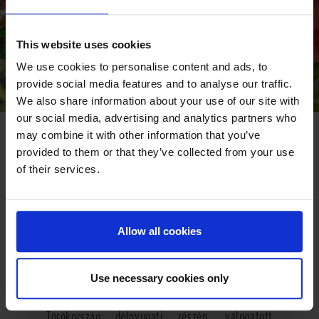
This website uses cookies
We use cookies to personalise content and ads, to
provide social media features and to analyse our traffic.
We also share information about your use of our site with
our social media, advertising and analytics partners who
GO SOUTH
may combine it with other information that you’ve
provided to them or that they’ve collected from your use
Törökország enyhe klímáján terem a paradicsomi
of their services.
gyümölcs, a gránátalma, amit számos kultúrában
az élet és a termékenység szimbólumaként
tisztelnek. A gyümölcs neve latin eredetű és azt
jelenti: sok magvú. Egy gránátalmában mintegy
Allow all cookies
400 fanyarkás-édes mag található, amelyek a
gyümölcs belsejében egyenként tokokban
Use necessary cookies only
helyezkednek el. A
Pfanner BIO
Gránátalmanektárhoz
a gyümölcsöket
Törökország délnyugati részén, válogatott