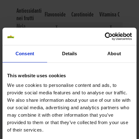
Antiossidanti
Flavonoide
Carotinoide
Vitamina C
nei frutti
Mela
x
x
Ananas
x
Albicocca
x
Banana
x
Consent
Details
About
Pera
x
x
Arancia rossa
x
Cranberry
x
x
This website uses cookies
Pompelmo
x
We use cookies to personalise content and ads, to
Arancia
x
x
provide social media features and to analyse our traffic.
Ribes nero
x
x
We also share information about your use of our site with
Pesca
x
our social media, advertising and analytics partners who
Fragola
x
may combine it with other information that you’ve
Mango
x
x
provided to them or that they’ve collected from your use
of their services.
Tomate
x
x