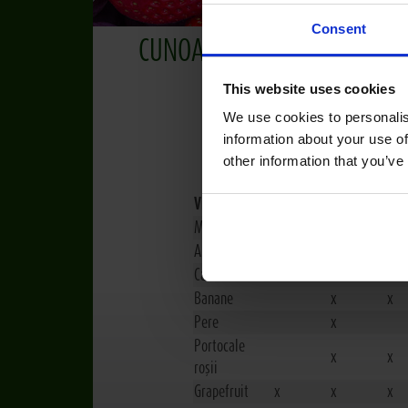
Consent
CUNOAȘTEREA FRUCTELOR
This website uses cookies
We use cookies to personalis
information about your use of
other information that you’ve
Vitamina
Vitamina A
Vitamina B
Vitamina 
Mere
x
x
Ananas
x
x
Caise
x
Banane
x
x
Pere
x
Portocale
x
x
roșii
Grapefruit
x
x
x