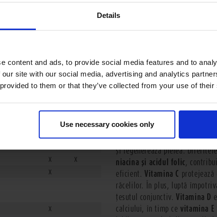
Details
e content and ads, to provide social media features and to analy
 our site with our social media, advertising and analytics partn
Ce vitamine conțin diferite fructe?
 provided to them or that they’ve collected from your use of their
Vitaminele au un rol important, 
C
Vitamina D
Vitamina E
Biotina
Vitamina K
Acidul folic
Niacina
mintea. Acestea sunt elemente n
x
x
x
Use necessary cookies only
Vitamina A
îmbunătăţeşte vedere
x
şi regenerează pielea. Diferitel
x
x
x
x
niacina şi acidul folic
, contrib
x
eficient.
Vitamina C
protejează 
răcelilor. În plus, luptă împotriv
x
ţesutul conjunctiv.
Vitamina D
e
x
calciului, în timp ce
vitamina E