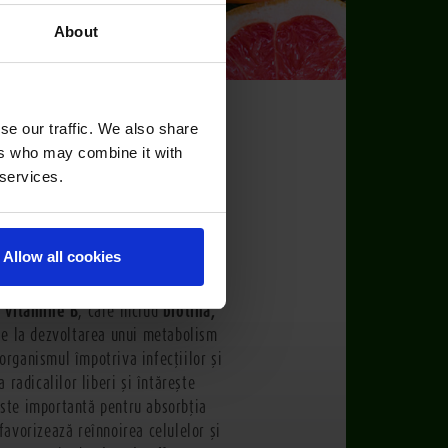
About
se our traffic. We also share
ers who may combine it with
 services.
întăresc corpul şi revigorează
utritive esenţiale pentru oameni!
Allow all cookies
a, favorizează creşterea celulară
e
vitamine B
, care includ
biotina,
uie la dezvoltarea unui metabolism
organismul împotriva infecţiilor şi
a radicalilor liberi şi întăreşte
ste importantă pentru absorbţia
favorizează reînnoirea celulelor şi