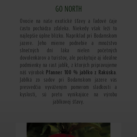
GO NORTH
Ovocie na naše exotické šťavy a ľadové čaje
často pochádza zďaleka. Niekedy však leží to
najlepšie úplne blízko. Napríklad pri Bodamskom
jazere. Jeho mierne podnebie a množstvo
slnečných dní láka nielen početných
dovolenkárov a turistov, ale poskytuje aj ideálne
podmienky na rast jabĺk, z ktorých pripravujeme
náš výrobok
Pfanner 100 % jablko z Rakúska
.
Jablká zo sadov pri Bodamskom jazere vás
presvedčia vyváženým pomerom sladkosti a
kyslosti, sú preto vynikajúce na výrobu
jablkovej šťavy.