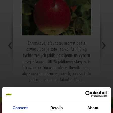
Chrumkavé, šťavnaté, aromatické a
osviežujúce je toto jablko! Asi 1,5 kg
týchto zrelých jabĺk použijeme na výrobu
našej Pfanner 100 % jablkovej šťavy v 1-
litrovom kartónovom obale. Dovoľte nám,
aby sme vám názorne ukázali, ako sa toto
jablko premení na lahodnú šťavu.
Consent
Details
About