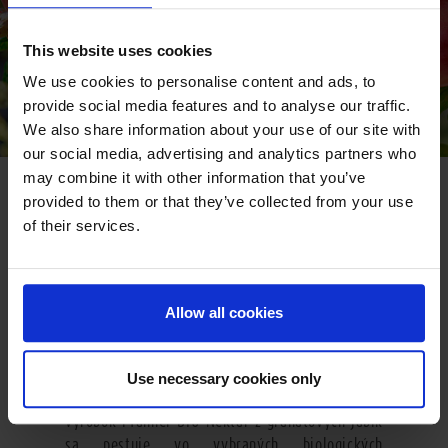
This website uses cookies
We use cookies to personalise content and ads, to
provide social media features and to analyse our traffic.
We also share information about your use of our site with
our social media, advertising and analytics partners who
may combine it with other information that you’ve
GO SOUTH
provided to them or that they’ve collected from your use
of their services.
V miernom podnebí Turecka dozrieva rajské
granátové jablko, ktoré sa v mnohých kultúrach
pokladá za symbol života a plodnosti. Názov
tohto ovocia pochádza z latinčiny a znamená
Allow all cookies
niečo ako „vybavený jadrami“. Granátové jablko
obsahuje asi 400 rubínovo červených
osviežujúcich jadier, ktoré sú uložené v
Use necessary cookies only
jednotlivých komôrkach vnútri plodu. Ovocie na
výrobok Pfanner BIO Nektár z granátových jabĺk
sa pestuje vo vybraných biologických