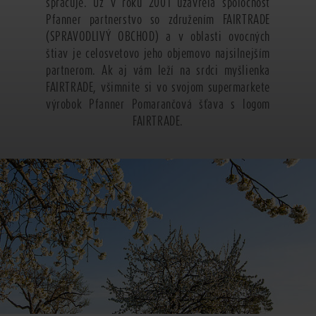
spracuje. Už v roku 2001 uzavrela spoločnosť
Pfanner partnerstvo so združením FAIRTRADE
(SPRAVODLIVÝ OBCHOD) a v oblasti ovocných
štiav je celosvetovo jeho objemovo najsilnejším
partnerom. Ak aj vám leží na srdci myšlienka
FAIRTRADE, všimnite si vo svojom supermarkete
výrobok Pfanner Pomarančová šťava s logom
FAIRTRADE.