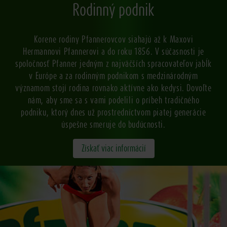
Rodinný podnik
Korene rodiny Pfannerovcov siahajú až k Maxovi
Hermannovi Pfannerovi a do roku 1856. V súčasnosti je
spoločnosť Pfanner jedným z najväčších spracovateľov jabĺk
v Európe a za rodinným podnikom s medzinárodným
významom stojí rodina rovnako aktívne ako kedysi. Dovoľte
nám, aby sme sa s vami podelili o príbeh tradičného
podniku, ktorý dnes už prostredníctvom piatej generácie
úspešne smeruje do budúcnosti.
Získať viac informácií