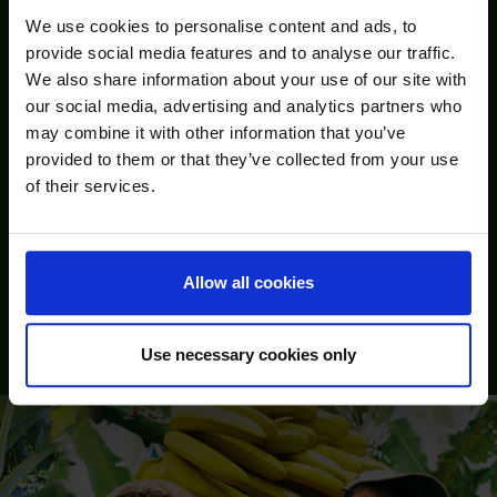
We use cookies to personalise content and ads, to
provide social media features and to analyse our traffic.
Vstúpte do sveta osviežujúcich čajov
We also share information about your use of our site with
Ponorte sa do osviežujúceho, šťavnatého sveta značky
our social media, advertising and analytics partners who
Pfanner!
may combine it with other information that you’ve
provided to them or that they’ve collected from your use
V širokom sortimente s niekoľkými stovkami výrobkov si
of their services.
príde na svoje každý: ovocné šťavy a nektáre z najlepšieho
ovocia – od domáceho po exotické, od trpkého po sladké –
každý si tu nájde svojho „miláčika“! Aj pestrá rôznorodosť
ľadových čajov a čajových nápojov je prísľubom osvieženia
Allow all cookies
a pôžitku: Starostlivo vyberané druhy čajov sa podľa
tradície Pfannerovcov čerstvo sparia. Šetrnou prípravou
Use necessary cookies only
veľmi dobre vynikne charakteristická plná chuť čaju.