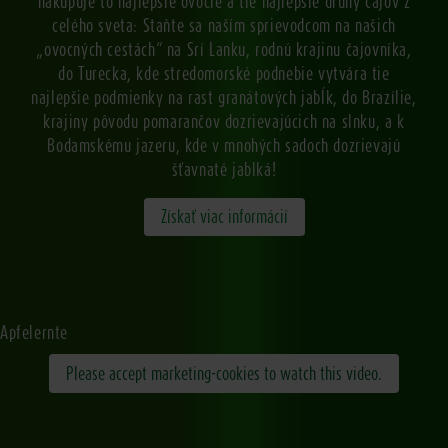
nakupuje to najlepšie ovocie a tie najlepšie druhy čajov z
celého sveta: Staňte sa naším sprievodcom na našich
„ovocných cestách“ na Srí Lanku, rodnú krajinu čajovníka,
do Turecka, kde stredomorské podnebie vytvára tie
najlepšie podmienky na rast granátových jabĺk, do Brazílie,
krajiny pôvodu pomarančov dozrievajúcich na slnku, a k
Bodamskému jazeru, kde v mnohých sadoch dozrievajú
šťavnaté jablká!
Získať viac informácií
Apfelernte
Please accept marketing-cookies to watch this video.