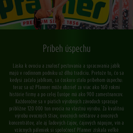
Príbeh úspechu
Láska k ovociu a znalosť pestovania a spracovania jabĺk
majú v rodinnom podniku už dlhú tradíciu. Pretože to, čo sa
kedysi začalo jablkom, sa čoskoro stalo príbehom úspechu:
teraz sa už Pfanner môže obzrieť za viac ako 160 rokmi
histórie firmy a po celej Európe má ako 900 zamestnancov.
Každoročne sa v piatich výrobných závodoch spracuje
približne 120 000 ton ovocia na vlastnú výrobu. Za kvalitnú
výrobu ovocných štiav, ovocných nektárov a ovocných
koncentrátov, ale aj ľadových čajov, čajových nápojov, vín a
vzácnych páleniek si spoločnosť Pfanner získala veľké