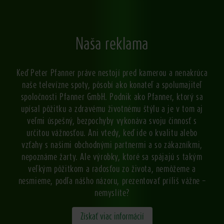
Naša reklama
Keď Peter Pfanner práve nestojí pred kamerou a nenakrúca
naše televízne spoty, pôsobí ako konateľ a spolumajiteľ
spoločnosti Pfanner GmbH. Podnik ako Pfanner, ktorý sa
upísal pôžitku a zdravému životnému štýlu a je v tom aj
veľmi úspešný, bezpochyby vykonáva svoju činnosť s
určitou vážnosťou. Ani vtedy, keď ide o kvalitu alebo
vzťahy s našimi obchodnými partnermi a so zákazníkmi,
nepoznáme žarty. Ale výrobky, ktoré sa spájajú s takým
veľkým pôžitkom a radosťou zo života, nemôžeme a
nesmieme, podľa nášho názoru, prezentovať príliš vážne –
nemyslíte?
Získať viac informácií