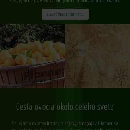
zdroje, ako aj v efektívnom používaní udržateľných obalov.
Získať viac informácií
Cesta ovocia okolo celého sveta
Na výrobu ovocných štiav a čajových nápojov Pfanner sa