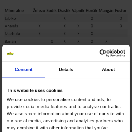
Minerálne
Železo
Sodík
Draslík
Vápnik
Horčík
Mangán
Fosfor
x
x
x
Jablko
x
x
x
x
x
Ananás
x
x
x
x
Marhuľa
x
x
x
x
x
Banán
x
x
x
x
Hruška
Červený
x
x
x
x
pomaranč
Consent
Details
About
x
x
x
x
x
Grapefruit
x
x
x
Pomaranč
x
x
x
Čierna ríbezľa
This website uses cookies
x
x
x
Broskyňa
We use cookies to personalise content and ads, to
x
x
x
x
Jahoda
provide social media features and to analyse our traffic.
x
x
x
Mango
We also share information about your use of our site with
x
x
x
x
Paradajka
our social media, advertising and analytics partners who
may combine it with other information that you’ve
Či pri látkovej výmene, raste alebo tvorbe krvi, v spolupráci s