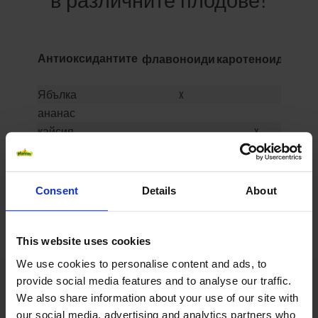
Ви
флавоноиди
каротеноиди
Антиоксидантите
Ябълка
x
ананас
кайсия
x
банан
круша
x
червен
портокал
Consent
Details
About
червена боровинка
x
грейпфрут
портокал
x
This website uses cookies
касис
x
We use cookies to personalise content and ads, to
круша
x
provide social media features and to analyse our traffic.
ягода
We also share information about your use of our site with
our social media, advertising and analytics partners who
манго
x