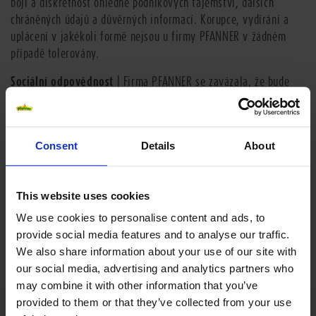
boji a diskrétnost ohledně podnikových tajemství, dalších
chráněných údajů a důvěrných informací. Korupce, vydírání a
uplácení v jakékoli formě nejsou u firmy PFANNER v žádném
případě tolerovány.
Sociální odpovědnost
| Firma PFANNER se zavázala, že bude
neomezeně dodržovat a chránit základní práva a potřeby lidí,
lidskou důstojnost a základní práva zaměstnanců, a to i v
zemích, v nichž nejsou zákonná zadání zcela zohledňována.
Consent
Details
About
Kvalita
| Výroba produktů v nejvyšší kvalitě a poskytování
nejlepších možných informací jsou vlastním závazkem firmy
PFANNER vůči jejím obchodním partnerům. Zaručujeme našim
This website uses cookies
zákazníkům, že obdrží bezpečné, hygienicky bezvadné a vysoce
We use cookies to personalise content and ads, to
kvalitní produkty.
provide social media features and to analyse our traffic.
We also share information about your use of our site with
Dodržování zákonů
| PFANNER se hlásí k dodržování národních
our social media, advertising and analytics partners who
zákonů, mezinárodních právních ustanovení a jiných externích a
may combine it with other information that you’ve
interních předpisů. Naši vedoucí pracovníci nesou odpovědnost
provided to them or that they’ve collected from your use
za to, že v jejich příslušné oblasti odpovědnosti nedochází k