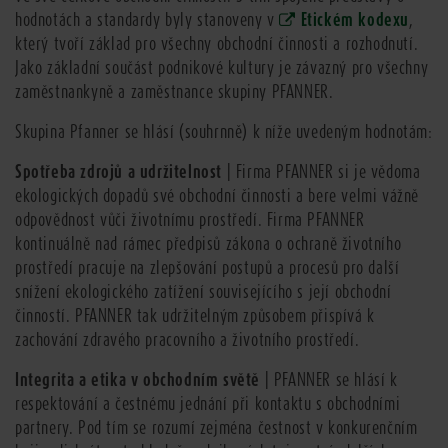
hodnotách a standardy byly stanoveny v
Etickém kodexu
,
který tvoří základ pro všechny obchodní činnosti a rozhodnutí.
Jako základní součást podnikové kultury je závazný pro všechny
zaměstnankyně a zaměstnance skupiny PFANNER.
Skupina Pfanner se hlásí (souhrnně) k níže uvedeným hodnotám:
Spotřeba zdrojů a udržitelnost
| Firma PFANNER si je vědoma
ekologických dopadů své obchodní činnosti a bere velmi vážně
odpovědnost vůči životnímu prostředí. Firma PFANNER
kontinuálně nad rámec předpisů zákona o ochraně životního
prostředí pracuje na zlepšování postupů a procesů pro další
snížení ekologického zatížení souvisejícího s její obchodní
činností. PFANNER tak udržitelným způsobem přispívá k
zachování zdravého pracovního a životního prostředí.
Integrita a etika v obchodním světě
| PFANNER se hlásí k
respektování a čestnému jednání při kontaktu s obchodními
partnery. Pod tím se rozumí zejména čestnost v konkurenčním