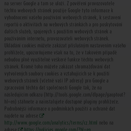
na server Google a tam se uloží. Z pověření provozovatele
těchto webových stránek použije Google tyto informace k
vyhodnocení vašeho používání webových stránek, k sestavení
reportů o aktivitách na webových stránkách a pro poskytování
dalších služeb, spojených s použitím webových stránek a
používáním internetu, provozovateli webových stránek.
Ukládání cookies můžete zakázat příslušným nastavením vašeho
prohlížeče, upozorňujeme však na to, že v takovém případě
nebudou plně využitelné veškeré funkce těchto webových
stránek. Kromě toho můžete zakázat shromažďování dat
vytvořených soubory cookies a vztahujících se k použití
webových stránek (včetně vaší IP adresy) pro Google a
zpracování těchto dat společností Google tak, že na
následujícím odkazu (
http://tools.google.com/dlpage/gaoptout?
hl=en
) stáhnete a nainstalujete dostupné pluginy prohlížeče.
Podrobnější informace o podmínkách použití a ochraně dat
najdete na adrese
http://www.google.com/analytics/terms/cz.html
nebo na
adrese
https://policies.google.com/?hl=en
.