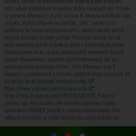
stránky, vytvoří se prostřednictvím pluginu přímé propojení
mezi vaším prohlížečem a servery těchto sociálních sítí. Přitom
se přenese informace, že jste se svou IP adresou navštívili naše
stránky. Jestliže kliknete na tlačítko „Like“, zatímco jste
přihlášeni ke svému příslušnému účtu, můžete obsahy našich
stránek postovat na svém profilu. Příslušná sociální síť tak
může návštěvu našich stránek propojit s uživatelským účtem.
Upozorňujeme na to, že jako poskytovatel webových stránek
nejsme obeznámeni s obsahem zprostředkovaných dat ani s
jejich využitím sociálními sítěmi. Další informace jsou k
dispozici v prohlášeních o ochraně osobních údajů sociálních sítí
na adrese de-de.facebook.com/policy.php,
https://www.youtube.com/t/privacy
nebo
https://help.instagram.com/519522125107875
. Pokud si
přejete, aby tyto sociální sítě nemohly návštěvu stránek
společnosti PFANNER přiřadit k vašemu uživatelskému účtu,
odhlaste se prosím ze svého příslušného uživatelského účt