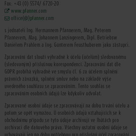
Fax: +43 (0) 5574/ 6720-20
www.pfanner.com
office
(@)pfanner.com
s jednateli Ing. Hermannem Pfannerem, Mag. Peterem
Pfannerem, Mag. Johannem Lanzingerem, Dipl. Betriebsw
Danielem Prahlem a Ing. Günterem Feusthuberem jako zástupci.
Zpracování dat slouží výhradně k účelu (účelům) sledovanému
(sledovaným) příslušnou korespondencí. Zpracování dat dle
GDPR probíhá výhradně ve smyslu čl. 6 za účelem splnění
právních závazků, splnění smluv nebo na základě výše
uvedeného souhlasu se zpracováním. Tento souhlas se
zpracováním osobních údajů lze kdykoliv odvolat.
Zpracované osobní údaje se zpracovávají na dobu trvání účelu a
potom se opět vymažou. U osobních údajů vztahujících se k
obchodnímu případu se tyto údaje archivují ve lhůtách pro
archivaci dle daňového práva. Všechny ostatní osobní údaje se
uchovávají jen na dobu potřebnou pro příslušný účel zpracování.