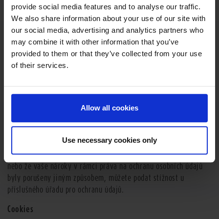
vyplývajícím z uzavřených smluv. Zpracování osobních údajů
provide social media features and to analyse our traffic.
před doručením odvolání souhlasu zůstává tímto nedotčeno.
We also share information about your use of our site with
our social media, advertising and analytics partners who
Předávání osobních údajů třetí osobě není plánováno. Z účelu
may combine it with other information that you’ve
zpracování dat však může vyplývat, že je zprostředkování údajů
provided to them or that they’ve collected from your use
jiným společnostem skupiny PFANNER nezbytné, a bude tak
of their services.
provedeno. Osobní údaje nebudou sdělovány příjemcům ve
třetích státech.
Máte právo omezit zpracování osobních údajů prostřednictvím
Allow all cookies
dopisu bez předepsané formy, zaslaného společnosti PFANNER,
na určitý účel, který uvedete v dopise.
Use necessary cookies only
Pokud jste toho názoru, že společnost PFANNER neplní řádně
svoje povinnosti vyplývající z práva na ochranu osobních údajů,
nebo že vaše nároky v rámci práva na ochranu osobních údajů
byly porušeny jiným způsobem, můžete podat stížnost u
příslušného úřadu pro ochranu údajů.
Cookies