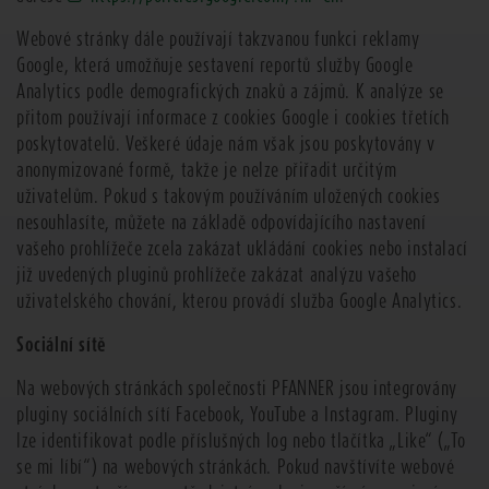
Webové stránky dále používají takzvanou funkci reklamy
Google, která umožňuje sestavení reportů služby Google
Analytics podle demografických znaků a zájmů. K analýze se
přitom používají informace z cookies Google i cookies třetích
poskytovatelů. Veškeré údaje nám však jsou poskytovány v
anonymizované formě, takže je nelze přiřadit určitým
uživatelům. Pokud s takovým používáním uložených cookies
nesouhlasíte, můžete na základě odpovídajícího nastavení
vašeho prohlížeče zcela zakázat ukládání cookies nebo instalací
již uvedených pluginů prohlížeče zakázat analýzu vašeho
uživatelského chování, kterou provádí služba Google Analytics.
Sociální sítě
Na webových stránkách společnosti PFANNER jsou integrovány
pluginy sociálních sítí Facebook, YouTube a Instagram. Pluginy
lze identifikovat podle příslušných log nebo tlačítka „Like“ („To
se mi líbí“) na webových stránkách. Pokud navštívíte webové