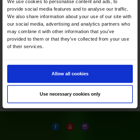
We use cookies to personalise content and ads, to
provide social media features and to analyse our traffic.
Für die Herstellung unserer PET-Flaschen werden
We also share information about your use of our site with
generell keine Weichmacher eingesetzt. Um dies
our social media, advertising and analytics partners who
sicherstellen zu können, werden Pfanners
may combine it with other information that you’ve
Materiallieferanten streng überprüft. Unsere PET-
provided to them or that they’ve collected from your use
Flaschen entsprechen der Vorgabe der EU Verordnung
of their services.
10/2011, welche den Herstellern unter anderem
genaue Materialien, Grenzwerte und
vorgeschriebene Tests vorgeben. Diese Grenzwerte
werden eingehalten bzw. weit unterschritten.
Allow all cookies
Zurück zum Fruchtwissen
Use necessary cookies only