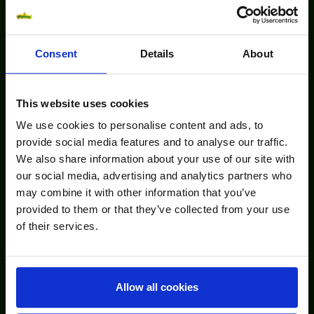
Consent
Details
About
Nachhaltigkeit & Soziale
Verantwortung
This website uses cookies
We use cookies to personalise content and ads, to
Als Traditionsunternehmen nimmt der Aspekt der
provide social media features and to analyse our traffic.
Nachhaltigkeit bei Pfanner eine besonders wichtige Rolle
We also share information about your use of our site with
ein. Zudem setzt sich das Unternehmen für soziale
our social media, advertising and analytics partners who
Verantwortung ein. Diese Werte bringt Pfanner einerseits
may combine it with other information that you’ve
mit Gütesiegeln wie FAIRTRADE, Rainforest Alliance und
provided to them or that they’ve collected from your use
BIO zum Ausdruck. Anderseits spiegelt sich Pfanners
of their services.
Umweltbewusstsein in der umweltfreundlichen und
ressourcenschonenden Produktion sowie effizienten
Verwendung nachhaltiger Verpackungen wider.
Allow all cookies
mehr erfahren