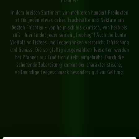
Pfanner!
In dem breiten Sortiment von mehreren hundert Produkten
ist für jeden etwas dabei: Fruchtsäfte und Nektare aus
besten Früchten – von heimisch bis exotisch, von herb bis
süß – hier findet jeder seinen „Liebling“! Auch die bunte
Vielfalt an Eistees und Teegetränken verspricht Erfrischung
und Genuss: Die sorgfältig ausgewählten Teesorten werden
bei Pfanner aus Tradition direkt aufgebrüht. Durch die
schonende Zubereitung kommt der charakteristische,
vollmundige Teegeschmack besonders gut zur Geltung.