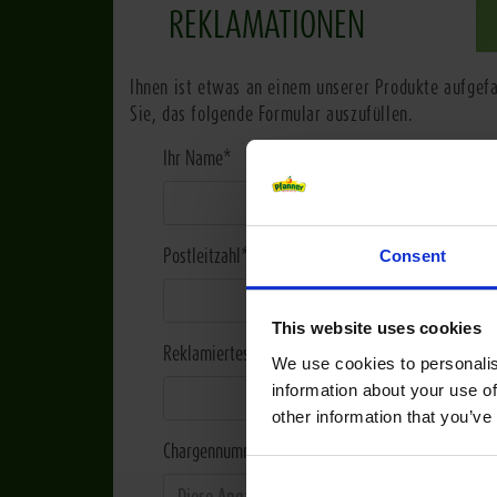
REKLAMATIONEN
Ihnen ist etwas an einem unserer Produkte aufgefa
Sie, das folgende Formular auszufüllen.
Ihr Name
*
Postleitzahl
*
Consent
This website uses cookies
Reklamiertes Produkt
We use cookies to personalis
information about your use of
other information that you’ve
Chargennummer / Mindesthaltbarkeitsdatum / Pro