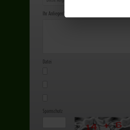
Ihr Anliegen
*
Datei
Spamschutz