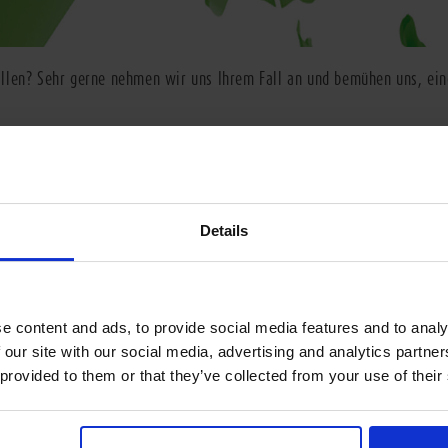
llen? Sehr gerne nehmen wir uns Ihrem Fall an und bemühen uns, ein
Ihre E-Mail-Adresse
*
Ihre Straße +
Stadt
*
Telefon
*
Details
Gebindeart
*
e content and ads, to provide social media features and to analy
 our site with our social media, advertising and analytics partn
 provided to them or that they’ve collected from your use of their
duktionszeit
*
Reklamierte Me