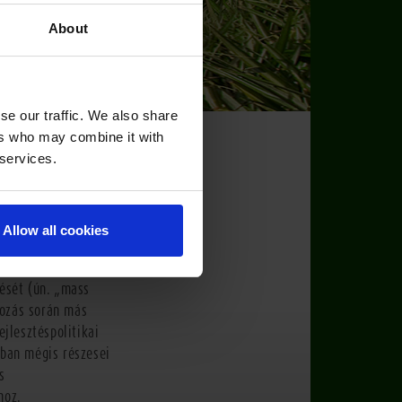
About
se our traffic. We also share
ers who may combine it with
 services.
r termékeken
lmazhatnak?
Allow all cookies
tővé teszik a
ését (ún. „mass
gozás során más
jlesztéspolitikai
ban mégis részesei
s
hoz.