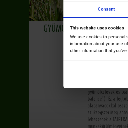
Consent
GYÜMÖLCSISMERETEKHEZ
This website uses cookies
We use cookies to personalis
information about your use of
other information that you’ve
Fel szabad 
akkor is, 
A szegénység elleni k
gyümölcslevek és teá
balance”). Ez a legt
alapanyagokkal össze
szükségszerűség anna
lehessenek a FAIRTRA
munkakörülményeinek 