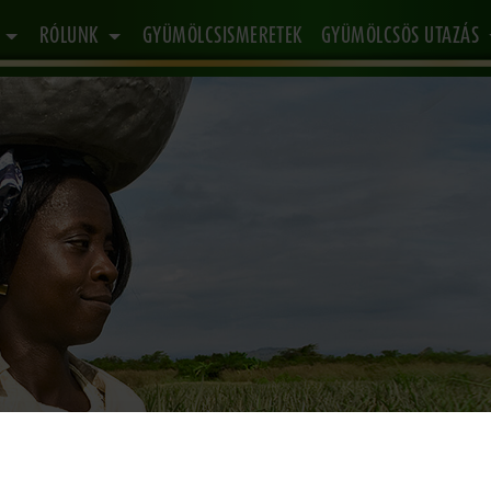
K
RÓLUNK
GYÜMÖLCSISMERETEK
GYÜMÖLCSÖS UTAZÁS