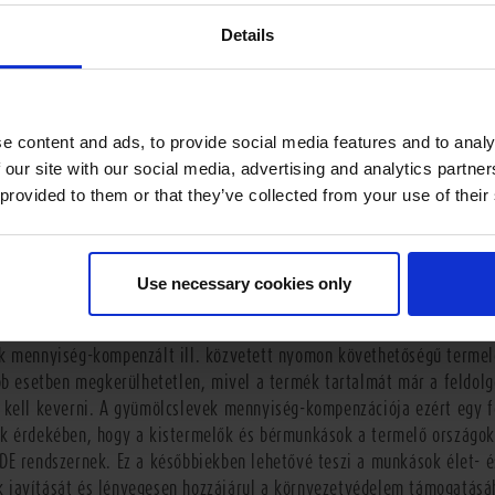
Details
e content and ads, to provide social media features and to analy
 our site with our social media, advertising and analytics partn
 provided to them or that they’ve collected from your use of their
tüntetni a FAIRTRADE védjegyet a Pfanne
ha nem FAIRTRADE alapanyagokat is tarta
Use necessary cookies only
üzdelem fejlesztéspolitikai eszközeként a FAIRTRADE-standardok lehe
k mennyiség-kompenzált ill. közvetett nyomon követhetőségű termel
öbb esetben megkerülhetetlen, mivel a termék tartalmát már a feldol
 kell keverni. A gyümölcslevek mennyiség-kompenzációja ezért egy fe
k érdekében, hogy a kistermelők és bérmunkások a termelő országok
DE rendszernek. Ez a későbbiekben lehetővé teszi a munkások élet- é
javítását és lényegesen hozzájárul a környezetvédelem támogatásá