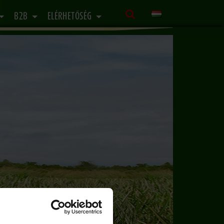
B2B
ELÉRHETŐSÉG