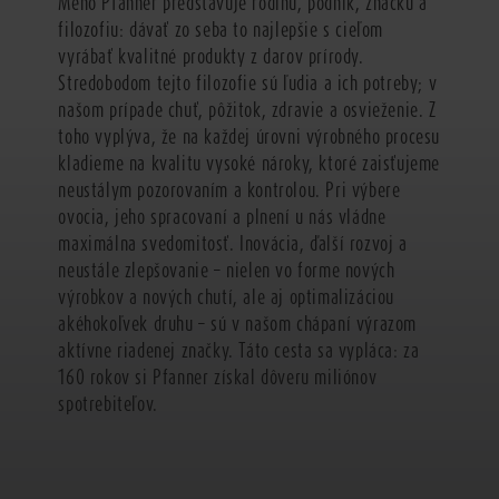
Meno Pfanner predstavuje rodinu, podnik, značku a
filozofiu: dávať zo seba to najlepšie s cieľom
vyrábať kvalitné produkty z darov prírody.
Stredobodom tejto filozofie sú ľudia a ich potreby; v
našom prípade chuť, pôžitok, zdravie a osvieženie. Z
toho vyplýva, že na každej úrovni výrobného procesu
kladieme na kvalitu vysoké nároky, ktoré zaisťujeme
neustálym pozorovaním a kontrolou. Pri výbere
ovocia, jeho spracovaní a plnení u nás vládne
maximálna svedomitosť. Inovácia, ďalší rozvoj a
neustále zlepšovanie – nielen vo forme nových
výrobkov a nových chutí, ale aj optimalizáciou
akéhokoľvek druhu – sú v našom chápaní výrazom
aktívne riadenej značky. Táto cesta sa vypláca: za
160 rokov si Pfanner získal dôveru miliónov
spotrebiteľov.