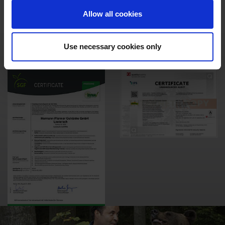
koncepcie podniku bezdôvodne.
Allow all cookies
- vynikajúce riadenie kvality
- najmodernejší závod v Európe
Use necessary cookies only
- najvyššie štandardy týkajúce sa životného prostredia