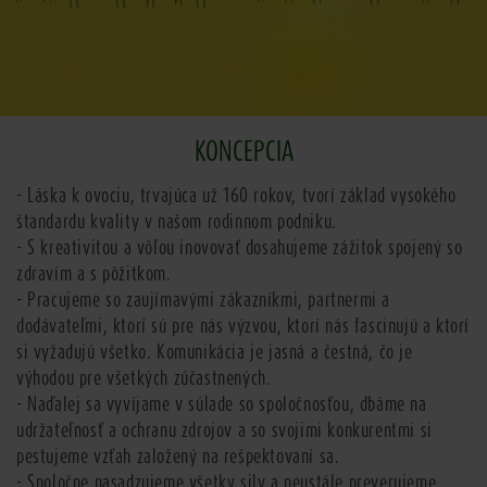
KONCEPCIA
- Láska k ovociu, trvajúca už 160 rokov, tvorí základ vysokého
štandardu kvality v našom rodinnom podniku.
- S kreativitou a vôľou inovovať dosahujeme zážitok spojený so
zdravím a s pôžitkom.
- Pracujeme so zaujímavými zákazníkmi, partnermi a
dodávateľmi, ktorí sú pre nás výzvou, ktorí nás fascinujú a ktorí
si vyžadujú všetko. Komunikácia je jasná a čestná, čo je
výhodou pre všetkých zúčastnených.
- Naďalej sa vyvíjame v súlade so spoločnosťou, dbáme na
udržateľnosť a ochranu zdrojov a so svojimi konkurentmi si
pestujeme vzťah založený na rešpektovaní sa.
- Spoločne nasadzujeme všetky sily a neustále preverujeme