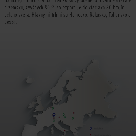
Hamburg, Policoro a Bar. Len 20 % vyrobeného tovaru zostáva v
tuzemsku, zvyšných 80 % sa exportuje do viac ako 80 krajín
celého sveta. Hlavnými trhmi sú Nemecko, Rakúsko, Taliansko a
Česko.