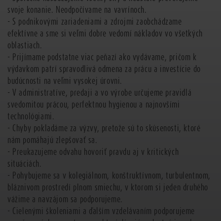
svoje konanie. Neodpočívame na vavrínoch.
- S podnikovými zariadeniami a zdrojmi zaobchádzame
efektívne a sme si veľmi dobre vedomí nákladov vo všetkých
oblastiach.
- Prijímame podstatne viac peňazí ako vydávame, pričom k
výdavkom patrí spravodlivá odmena za prácu a investície do
budúcnosti na veľmi vysokej úrovni.
- V administratíve, predaji a vo výrobe určujeme pravidlá
svedomitou prácou, perfektnou hygienou a najnovšími
technológiami.
- Chyby pokladáme za výzvy, pretože sú to skúsenosti, ktoré
nám pomáhajú zlepšovať sa.
- Preukazujeme odvahu hovoriť pravdu aj v kritických
situáciách.
- Pohybujeme sa v kolegiálnom, konštruktívnom, turbulentnom,
bláznivom prostredí plnom smiechu, v ktorom si jeden druhého
vážime a navzájom sa podporujeme.
- Cielenými školeniami a ďalším vzdelávaním podporujeme