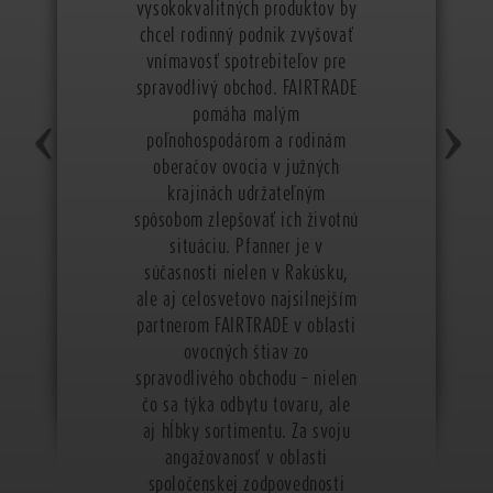
vysokokvalitných produktov by
chcel rodinný podnik zvyšovať
vnímavosť spotrebiteľov pre
spravodlivý obchod. FAIRTRADE
pomáha malým
poľnohospodárom a rodinám
oberačov ovocia v južných
krajinách udržateľným
spôsobom zlepšovať ich životnú
situáciu. Pfanner je v
súčasnosti nielen v Rakúsku,
ale aj celosvetovo najsilnejším
partnerom FAIRTRADE v oblasti
ovocných štiav zo
spravodlivého obchodu – nielen
čo sa týka odbytu tovaru, ale
aj hĺbky sortimentu. Za svoju
angažovanosť v oblasti
spoločenskej zodpovednosti