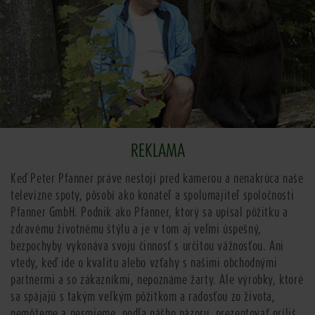
REKLAMA
Keď Peter Pfanner práve nestojí pred kamerou a nenakrúca naše
televízne spoty, pôsobí ako konateľ a spolumajiteľ spoločnosti
Pfanner GmbH. Podnik ako Pfanner, ktorý sa upísal pôžitku a
zdravému životnému štýlu a je v tom aj veľmi úspešný,
bezpochyby vykonáva svoju činnosť s určitou vážnosťou. Ani
vtedy, keď ide o kvalitu alebo vzťahy s našimi obchodnými
partnermi a so zákazníkmi, nepoznáme žarty. Ale výrobky, ktoré
sa spájajú s takým veľkým pôžitkom a radosťou zo života,
nemôžeme a nesmieme, podľa nášho názoru, prezentovať príliš