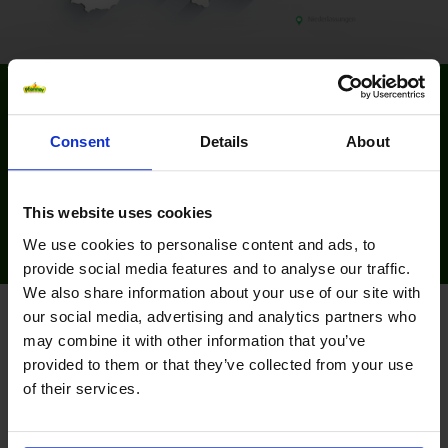
Consent
Details
About
Please accept marketing-cookies to watch this video.
This website uses cookies
We use cookies to personalise content and ads, to
provide social media features and to analyse our traffic.
We also share information about your use of our site with
VÝROBA
our social media, advertising and analytics partners who
may combine it with other information that you’ve
provided to them or that they’ve collected from your use
Spoločnosť Pfanner venuje veľkú pozornosť štandardu kvality vo
of their services.
svojom podniku. Certifikácie (ISO 2008:9001 a IFS) úspešne
získali všetky závody na najvyššej úrovni. Pretože „láska k
ovociu ako základ vysokej úrovne kvality“ nie je stredobodom