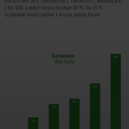
mestách Enns (AT), Lauterach (AT), Policoro (IT), Hamburg (DE)
a Bar (UA) a podiel vývozu dosahuje 80 %. Iba 20 %
vyrobeného tovaru zostáva v krajine pôvodu tovaru.