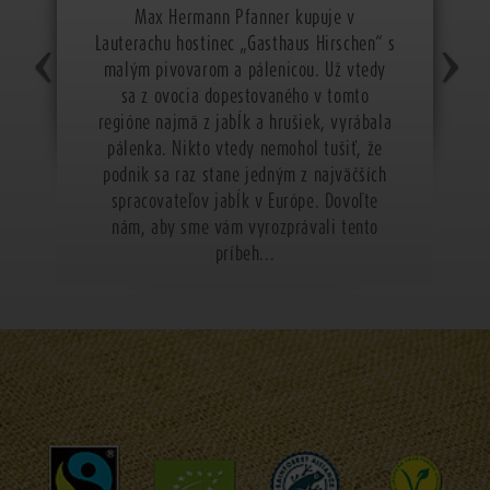
Max Hermann Pfanner kupuje v
Lauterachu hostinec „Gasthaus Hirschen“ s
malým pivovarom a pálenicou. Už vtedy
sa z ovocia dopestovaného v tomto
regióne najmä z jabĺk a hrušiek, vyrábala
pálenka. Nikto vtedy nemohol tušiť, že
podnik sa raz stane jedným z najväčších
spracovateľov jabĺk v Európe. Dovoľte
nám, aby sme vám vyrozprávali tento
príbeh...